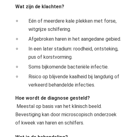
 op de
Wat zijn de klachten?
e. Hierdoor
 website-
Eén of meerdere kale plekken met forse,
ren
witgrijze schilfering.
nte
Afgebroken haren in het aangedane gebied.
enties
In een later stadium: roodheid, ontsteking,
gebaseerd
 gedrag van
pus of korstvorming.
ezoeker.
Soms bijkomende bacteriële infectie.
Risico op blijvende kaalheid bij langdurig of
uren
verkeerd behandelde infecties.
Hoe wordt de diagnose gesteld?
Meestal op basis van het klinisch beeld.
Bevestiging kan door microscopisch onderzoek
of kweek van haren en schilfers.