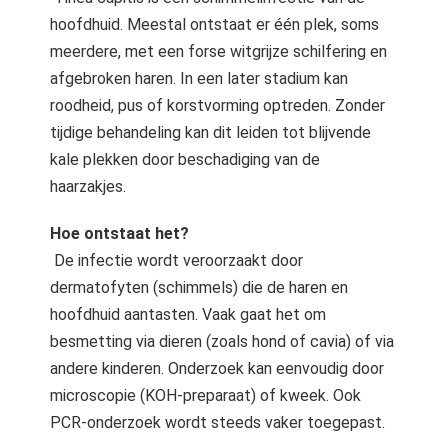
s kan de
hoofdhuid. Meestal ontstaat er één plek, soms
e niet
meerdere, met een forse witgrijze schilfering en
oneren.
afgebroken haren. In een later stadium kan
ieken
roodheid, pus of korstvorming optreden. Zonder
ische
tijdige behandeling kan dit leiden tot blijvende
s worden
kale plekken door beschadiging van de
kt om
haarzakjes.
em
tie te
Hoe ontstaat het?
elen over
De infectie wordt veroorzaakt door
drag van
dermatofyten (schimmels) die de haren en
zoeker op
hoofdhuid aantasten. Vaak gaat het om
site.
besmetting via dieren (zoals hond of cavia) of via
ing
andere kinderen. Onderzoek kan eenvoudig door
ingcookies
microscopie (KOH-preparaat) of kweek. Ook
 gebruikt
PCR-onderzoek wordt steeds vaker toegepast.
oekers te