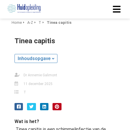
Home
A-Z
T
Tinea capitis
ngen
Tinea capitis
 policy
Inhoudsopgave
oneel
Dr Annemie Galimont
onele
s zijn
11 december 2025
kelijk om
T
bsite te
ken. Ze
 gebruikt
asisfuncties
Wat is het?
der deze
Tinea capitis is een schimmelinfectie van de