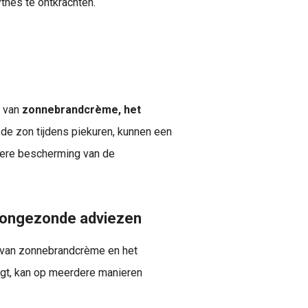
thes te ontkrachten.
 van
zonnebrandcrème, het
de zon tijdens piekuren, kunnen een
etere bescherming van de
s ongezonde adviezen
n van zonnebrandcrème en het
t, kan op meerdere manieren