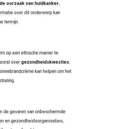
nde oorzaak van huidkanker
,
rmatie over dit onderwerp kan
 termijn.
rm op een ethische manier te
vooral over
gezondheidskwesties
.
 zonnebrandcrème kan helpen om het
traling.
om de gevaren van onbeschermde
en en gezondheidsorganisaties,