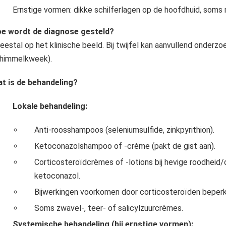
Ernstige vormen: dikke schilferlagen op de hoofdhuid, soms me
e wordt de diagnose gesteld?
estal op het klinische beeld. Bij twijfel kan aanvullend onderzo
himmelkweek).
t is de behandeling?
Lokale behandeling:
Anti-roosshampoos (seleniumsulfide, zinkpyrithion).
Ketoconazolshampoo of -crème (pakt de gist aan).
Corticosteroïdcrèmes of -lotions bij hevige roodheid/
ketoconazol.
Bijwerkingen voorkomen door corticosteroïden beperk
Soms zwavel-, teer- of salicylzuurcrèmes.
Systemische behandeling (bij ernstige vormen):