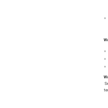
Wa
Wa
Se
te