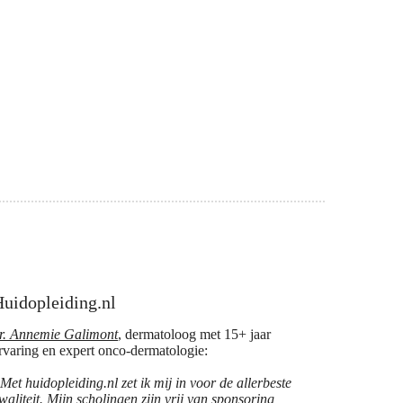
uidopleiding.nl
r. Annemie Galimont
, dermatoloog met 15+ jaar
rvaring en expert onco-dermatologie:
Met huidopleiding.nl zet ik mij in voor de allerbeste
waliteit. Mijn scholingen zijn vrij van sponsoring,