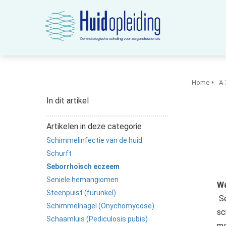
m anoniem
nformatie te
erzamelen over
et gedrag van een
ezoeker op de
ebsite.
Home
A-
arketing
In dit artikel
arketingcookies
orden gebruikt
Artikelen in deze categorie
m bezoekers te
Schimmelinfectie van de huid
olgen op de
ebsite. Hierdoor
Schurft
unnen website-
Seborrhoïsch eczeem
igenaren relevante
Seniele hemangiomen
Wa
dvertenties tonen
Steenpuist (furunkel)
Se
ebaseerd op het
Schimmelnagel (Onychomycose)
sc
edrag van deze
Schaamluis (Pediculosis pubis)
me