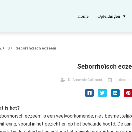
Home
Opleidingen
Z
S
Seborrhoïsch eczeem
Seborrhoïsch ecz
Dr Annemie Galimont
11 decemb
t is het?
borrhoïsch eczeem is een veelvoorkomende, niet-besmettelijke
hilfering, vooral in het gezicht en op het behaarde hoofd. De aa
estal in de puberteit en verloopt chronisch met rustige en actie