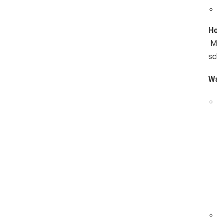
Ho
Me
sc
Wa