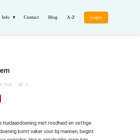
Info
Contact
Blog
A-Z
Login
eem
er 2025
S
 huidaandoening met roodheid en vettige
ndoening komt vaker voor bij mannen, begint
ve periodes. Het is onschuldig, maar kan