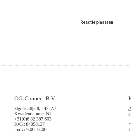
Reactie plaatsen
OG-Connect B.V.
H
Siguitsedijk 8, 4434AJ
d
Kwadendamme, NL
e
+31(0)6 82 387 603
KvK: 84058137
“
ma-vr 9:00-17:00
k