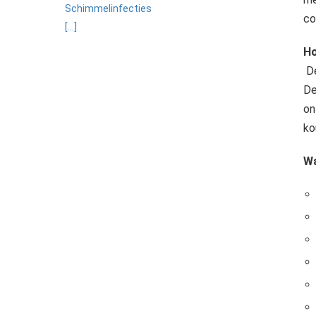
ezoeker.
Schimmelinfecties
co
[...]
Voorkeuren opslaan
Ho
De
De
on
ko
Wa