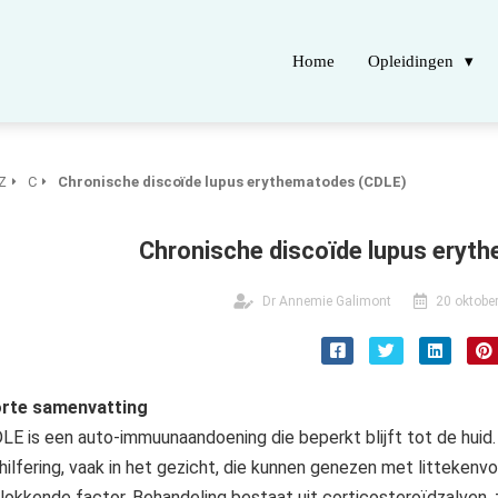
Home
Opleidingen
Z
C
Chronische discoïde lupus erythematodes (CDLE)
Chronische discoïde lupus eryt
Dr Annemie Galimont
20 oktobe
rte samenvatting
LE is een auto-immuunaandoening die beperkt blijft tot de huid.
hilfering, vaak in het gezicht, die kunnen genezen met littekenvo
tlokkende factor. Behandeling bestaat uit corticosteroïdzalven