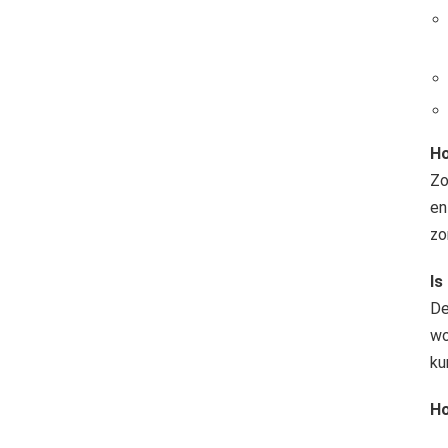
Ho
Zo
en
zo
Is
De
wo
ku
Ho