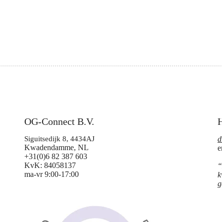
OG-Connect B.V.
H
Siguitsedijk 8, 4434AJ
d
Kwadendamme, NL
e
+31(0)6 82 387 603
KvK: 84058137
“
ma-vr 9:00-17:00
k
g