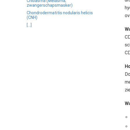
ezoeker.
Chloasma (Melasma,
zwangerschapsmasker)
hy
Chondrodermatitis nodularis helicis
ov
Voorkeuren opslaan
(CNH)
[...]
Wa
CD
sc
CD
Ho
Do
me
zi
Wa