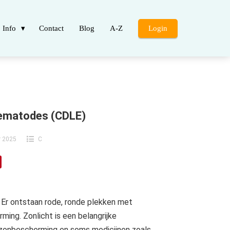
Info
Contact
Blog
A-Z
Login
hematodes (CDLE)
r 2025
C
 Er ontstaan rode, ronde plekken met
rming. Zonlicht is een belangrijke
, zonbescherming en soms medicijnen zoals