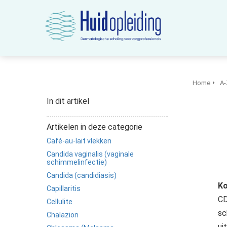
m anoniem
nformatie te
erzamelen over
et gedrag van een
ezoeker op de
ebsite.
Home
A-
arketing
In dit artikel
arketingcookies
orden gebruikt
Artikelen in deze categorie
m bezoekers te
Café-au-lait vlekken
olgen op de
ebsite. Hierdoor
Candida vaginalis (vaginale
schimmelinfectie)
unnen website-
Candida (candidiasis)
igenaren relevante
Ko
Capillaritis
dvertenties tonen
CD
Cellulite
ebaseerd op het
sc
edrag van deze
Chalazion
ui