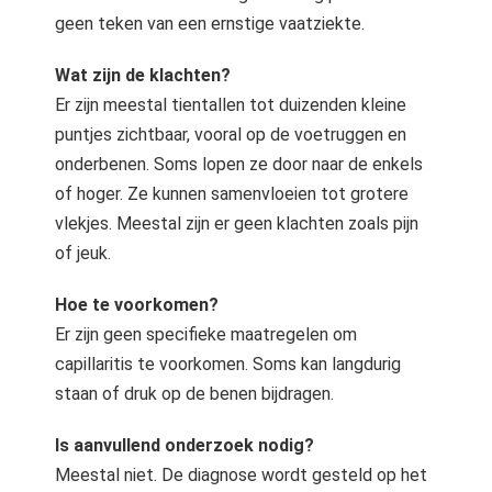
 op de
geen teken van een ernstige vaatziekte.
e. Hierdoor
 website-
Wat zijn de klachten?
ren
Er zijn meestal tientallen tot duizenden kleine
nte
puntjes zichtbaar, vooral op de voetruggen en
enties
onderbenen. Soms lopen ze door naar de enkels
gebaseerd
of hoger. Ze kunnen samenvloeien tot grotere
 gedrag van
vlekjes. Meestal zijn er geen klachten zoals pijn
ezoeker.
of jeuk.
uren
Hoe te voorkomen?
Er zijn geen specifieke maatregelen om
capillaritis te voorkomen. Soms kan langdurig
staan of druk op de benen bijdragen.
Is aanvullend onderzoek nodig?
Meestal niet. De diagnose wordt gesteld op het