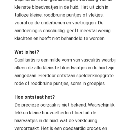
s kan de
kleinste bloedvaatjes in de huid. Het uit zich in
e niet
talloze kleine, roodbruine puntjes of vlekjes,
oneren.
vooral op de onderbenen en voetruggen. De
ieken
aandoening is onschuldig, geeft meestal weinig
ische
klachten en hoeft niet behandeld te worden.
s worden
kt om
Wat is het?
em
Capillaritis is een milde vorm van vasculitis waarbij
tie te
alleen de allerkleinste bloedvaatjes in de huid zijn
elen over
aangedaan. Hierdoor ontstaan speldenknopgrote
drag van
rode of roodbruine puntjes, soms in groepjes.
zoeker op
site.
Hoe ontstaat het?
De precieze oorzaak is niet bekend. Waarschijnlijk
ing
lekken kleine hoeveelheden bloed uit de
ingcookies
haarvaatjes in de huid, wat de verkleuring
 gebruikt
oekers te
veroorzaakt. Het is een goedaardig proces en