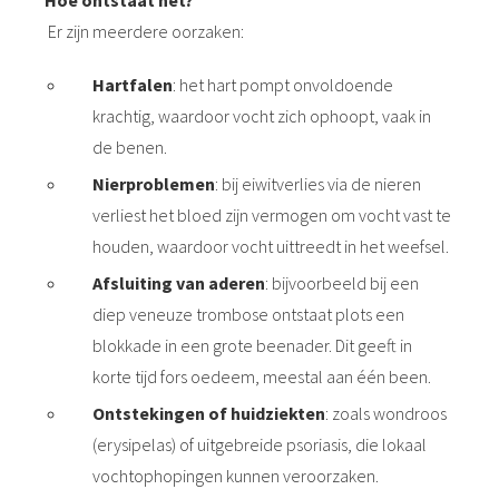
Hoe ontstaat het?
 op de
Er zijn meerdere oorzaken:
e. Hierdoor
 website-
Hartfalen
: het hart pompt onvoldoende
ren
krachtig, waardoor vocht zich ophoopt, vaak in
nte
de benen.
enties
gebaseerd
Nierproblemen
: bij eiwitverlies via de nieren
 gedrag van
verliest het bloed zijn vermogen om vocht vast te
ezoeker.
houden, waardoor vocht uittreedt in het weefsel.
Afsluiting van aderen
: bijvoorbeeld bij een
uren
diep veneuze trombose ontstaat plots een
blokkade in een grote beenader. Dit geeft in
korte tijd fors oedeem, meestal aan één been.
Ontstekingen of huidziekten
: zoals wondroos
(erysipelas) of uitgebreide psoriasis, die lokaal
vochtophopingen kunnen veroorzaken.