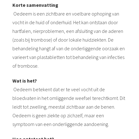
s kan de
Korte samenvatting
e niet
Oedeem is een zichtbare en voelbare ophoping van
oneren.
vocht in de huid of onderhuid. Het kan ontstaan door
ieken
hartfalen, nierproblemen, een afsluiting van de aderen
(zoals bij trombose) of door lokale huidziekten. De
ische
s worden
behandeling hangt af van de onderliggende oorzaak en
kt om
varieert van plastabletten tot behandeling van infecties
em
of trombose.
tie te
elen over
Wat is het?
drag van
Oedeem betekent dat er te veel vocht uit de
zoeker op
bloedvaten in het omliggende weefsel terechtkomt. Dit
site.
leidt tot zwelling, meestal zichtbaar aan de benen.
ing
Oedeem is geen ziekte op zichzelf, maar een
ingcookies
symptoom van een onderliggende aandoening.
 gebruikt
oekers te