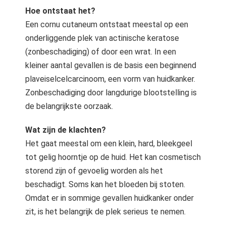
 op de
Hoe ontstaat het?
e. Hierdoor
Een cornu cutaneum ontstaat meestal op een
 website-
onderliggende plek van actinische keratose
ren
(zonbeschadiging) of door een wrat. In een
nte
kleiner aantal gevallen is de basis een beginnend
enties
plaveiselcelcarcinoom, een vorm van huidkanker.
gebaseerd
Zonbeschadiging door langdurige blootstelling is
 gedrag van
ezoeker.
de belangrijkste oorzaak.
Wat zijn de klachten?
uren
Het gaat meestal om een klein, hard, bleekgeel
tot gelig hoorntje op de huid. Het kan cosmetisch
storend zijn of gevoelig worden als het
beschadigt. Soms kan het bloeden bij stoten.
Omdat er in sommige gevallen huidkanker onder
zit, is het belangrijk de plek serieus te nemen.