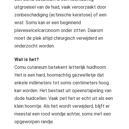
s kan de
uitgroeisel van de huid, vaak veroorzaakt door
e niet
zonbeschadiging (actinische keratose) of een
oneren.
wrat. Soms kan er een beginnend
ieken
plaveiselcelcarcinoom onder zitten. Daarom
ische
moet de plek altijd chirurgisch verwijderd en
s worden
onderzocht worden.
kt om
em
Wat is het?
tie te
Cornu cutaneum betekent letterlijk huidhoorn.
elen over
Het is een hard, hoornachtig gezwelletje dat
drag van
enkele millimeters tot soms centimeters hoog
zoeker op
kan worden. Het bestaat uit opeenstapeling van
site.
dode huidcellen. Vaak ziet het er echt uit als een
ing
klein hoorntje. Als het wordt verwijderd, blijft er
ingcookies
meestal een rood wondje achter, soms met een
 gebruikt
opgeworpen randje.
oekers te